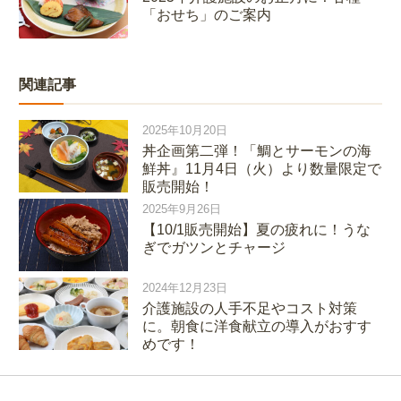
「おせち」のご案内
関連記事
2025年10月20日
丼企画第二弾！「鯛とサーモンの海
鮮丼』11月4日（火）より数量限定で
販売開始！
2025年9月26日
【10/1販売開始】夏の疲れに！うな
ぎでガツンとチャージ
2024年12月23日
介護施設の人手不足やコスト対策
に。朝食に洋食献立の導入がおすす
めです！