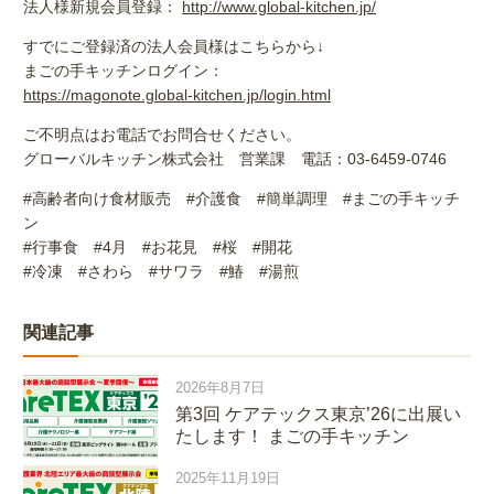
法人様新規会員登録：
http://www.global-kitchen.jp/
すでにご登録済の法人会員様はこちらから↓
まごの手キッチンログイン：
https://magonote.global-kitchen.jp/login.html
ご不明点はお電話でお問合せください。
グローバルキッチン株式会社 営業課 電話：03-6459-0746
#高齢者向け食材販売 #介護食 #簡単調理 #まごの手キッチ
ン
#行事食 #4月 #お花見 #桜 #開花
#冷凍 #さわら #サワラ #鰆 #湯煎
関連記事
2026年8月7日
第3回 ケアテックス東京’26に出展い
たします！ まごの手キッチン
2025年11月19日