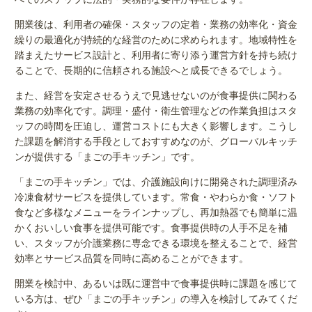
開業後は、利用者の確保・スタッフの定着・業務の効率化・資金
繰りの最適化が持続的な経営のために求められます。地域特性を
踏まえたサービス設計と、利用者に寄り添う運営方針を持ち続け
ることで、長期的に信頼される施設へと成長できるでしょう。
また、経営を安定させるうえで見逃せないのが食事提供に関わる
業務の効率化です。調理・盛付・衛生管理などの作業負担はスタ
ッフの時間を圧迫し、運営コストにも大きく影響します。こうし
た課題を解消する手段としておすすめなのが、グローバルキッチ
ンが提供する「まごの手キッチン」です。
「まごの手キッチン」では、介護施設向けに開発された調理済み
冷凍食材サービスを提供しています。常食・やわらか食・ソフト
食など多様なメニューをラインナップし、再加熱器でも簡単に温
かくおいしい食事を提供可能です。食事提供時の人手不足を補
い、スタッフが介護業務に専念できる環境を整えることで、経営
効率とサービス品質を同時に高めることができます。
開業を検討中、あるいは既に運営中で食事提供時に課題を感じて
いる方は、ぜひ「まごの手キッチン」の導入を検討してみてくだ