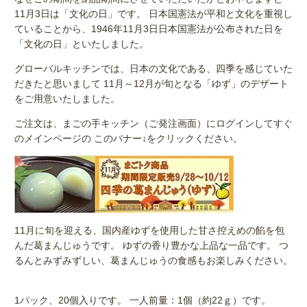
11月3日は「文化の日」です。 日本国憲法が平和と文化を重視し
ていることから、1946年11月3日日本国憲法が公布された日を
「文化の日」といたしました。
グローバルキッチンでは、日本の文化である、四季を感じていた
だきたと思いまして 11月～12月が旬となる「ゆず」のデザート
をご用意いたしました。
ご注文は、まごの手キッチン（ご発注画面）にログインしてすぐ
のメインページの このバナー↓をクリックください。
11月に旬を迎える、国内産ゆずを使用した甘さ控えめの餡を包
んだ葛まんじゅうです。 ゆずの香り豊かな上品な一品です。 つ
るんとみずみずしい、葛まんじゅうの食感もお楽しみください。
1パック、20個入りです。 一人前量：1個（約22ｇ）です。