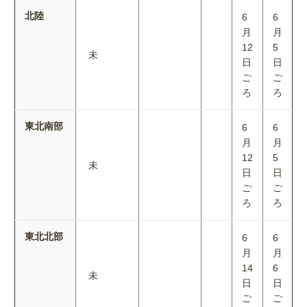
北陸
6
6
月
月
12
5
未
日
日
ご
ご
ろ
ろ
東北南部
6
6
月
月
12
5
未
日
日
ご
ご
ろ
ろ
東北北部
6
6
月
月
14
6
未
日
日
ご
ご