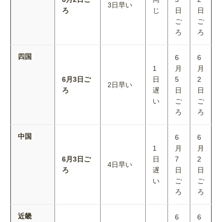
3日早い
ろ
じ
日
日
ご
ご
ろ
ろ
四国
6
6
1
月
月
6月3日ご
日
5
2
2日早い
ろ
遅
日
日
い
ご
ご
ろ
ろ
中国
6
6
1
月
月
6月3日ご
日
7
2
4日早い
ろ
遅
日
日
い
ご
ご
ろ
ろ
近畿
6
6