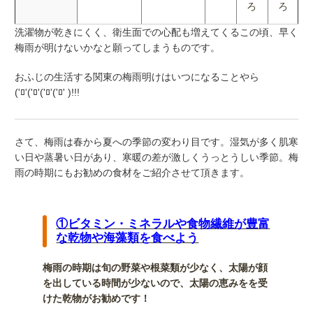
ろ
ろ
洗濯物が乾きにくく、衛生面での心配も増えてくるこの頃、早く
梅雨が明けないかなと願ってしまうものです。
おふじの生活する関東の梅雨明けはいつになることやら
('ﾛ'('ﾛ'('ﾛ'('ﾛ' )!!!
さて、梅雨は春から夏への季節の変わり目です。湿気が多く肌寒
い日や蒸暑い日があり、寒暖の差が激しくうっとうしい季節。梅
雨の時期にもお勧めの食材をご紹介させて頂きます。
①ビタミン・ミネラルや食物繊維が豊富
な乾物や海藻類を食べよう
梅雨の時期は旬の野菜や根菜類が少なく、太陽が顔
を出している時間が少ないので、太陽の恵みをを受
けた乾物がお勧めです！