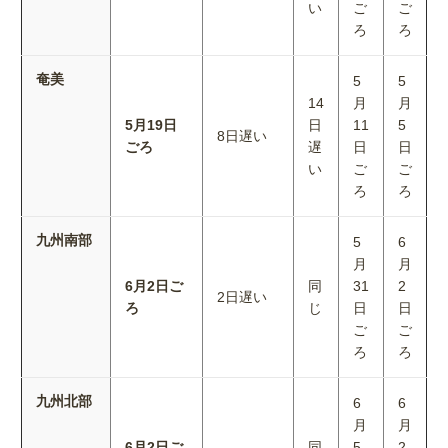
い
ご
ご
ろ
ろ
奄美
5
5
14
月
月
5月19日
日
11
5
8日遅い
ごろ
遅
日
日
い
ご
ご
ろ
ろ
九州南部
5
6
月
月
6月2日ご
同
31
2
2日遅い
ろ
じ
日
日
ご
ご
ろ
ろ
九州北部
6
6
月
月
6月2日ご
同
5
2