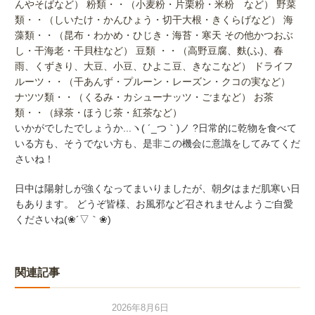
んやそばなど） 粉類・・（小麦粉・片栗粉・米粉 など） 野菜
類・・（しいたけ・かんひょう・切干大根・きくらげなど） 海
藻類・・（昆布・わかめ・ひじき・海苔・寒天 その他かつおぶ
し・干海老・干貝柱など） 豆類 ・・（高野豆腐、麩(ふ)、春
雨、くずきり、大豆、小豆、ひよこ豆、きなこなど） ドライフ
ルーツ・・（干あんず・プルーン・レーズン・クコの実など）
ナツツ類・・（くるみ・カシューナッツ・ごまなど） お茶
類・・（緑茶・ほうじ茶・紅茶など）
いかがでしたでしょうか...ヽ( ´_つ｀)ノ ?日常的に乾物を食べて
いる方も、そうでない方も、是非この機会に意識をしてみてくだ
さいね！
日中は陽射しが強くなってまいりましたが、朝夕はまだ肌寒い日
もあります。 どうぞ皆様、お風邪など召されませんようご自愛
くださいね
(❀´▽｀❀)
関連記事
2026年8月6日