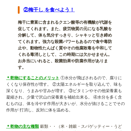
②梅干し を食べよう！
梅干に豊富に含まれるクエン酸等の有機酸が代謝を
促してくれます。また、疲労物質の元になる乳酸を
分解して、体も気分すっきり、シャキッと引き締め
てくれます。強力な殺菌パワーもあるので食中毒防
止や、動物性たんぱく質やその他腐敗毒を中和して
くれる毒消しとして、この時期には欠かせません。
お弁当にいれると、殺菌効果や防腐作用がありま
す。
＊乾物にすることのメリット
①水分が飛ばされるので、腐りに
くくなり保存性が増す。 ②太陽エネルギーを取り込んで、味も
深くなり、うまみや甘みが増す。 ③ビタミンやその他栄養素も
凝縮され、少量で沢山の栄養素を補給出来る。 ④水分を多く含
むものは、体を冷やす作用が大きいが、水分が抜けることでその
作用が 打消し、反対に体を温める。
＊乾物の主な種類
穀類・・（米・雑穀・スパゲッティー・うど