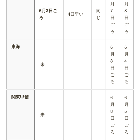
月
月
6月3日ご
同
7
3
4日早い
ろ
じ
日
日
ご
ご
ろ
ろ
東海
6
6
月
月
8
4
未
日
日
ご
ご
ろ
ろ
関東甲信
6
6
月
月
8
5
未
日
日
ご
ご
ろ
ろ