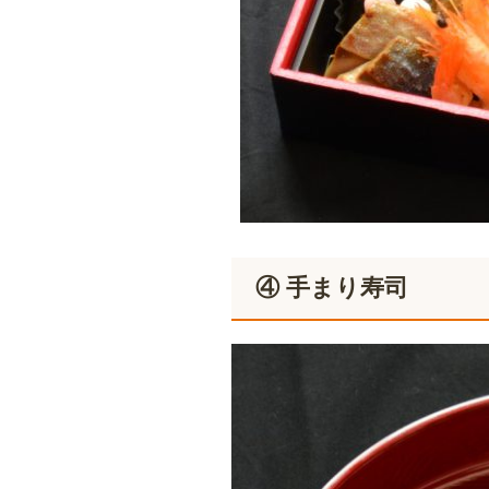
④ 手まり寿司