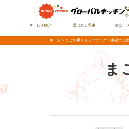
受
サービス紹介
選ばれる理由
献立・
ホーム
>
まごの手スタッフブログ
>
商品のご
ま