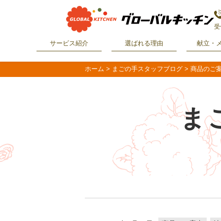
受
サービス紹介
選ばれる理由
献立・
ホーム
>
まごの手スタッフブログ
>
商品のご
ま