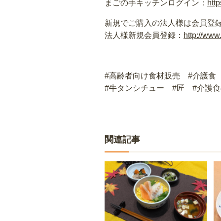
まごの手キッチンログイン：
http
新規でご購入の法人様は会員登
法人様新規会員登録：
http://www.
#高齢者向け食材販売 #介護食
#牛タンシチュー #匠 #介護
関連記事