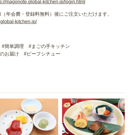
s://magonote.global-kitchen.jp/login.html
録（年会費・登録料無料）後にご注文いただけます。
global-kitchen.jp/
 #簡単調理 #まごの手キッチン
食のお届け #ビーフシチュー