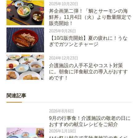
2025年10月20日
丼企画第二弾！「鯛とサーモンの海
鮮丼』11月4日（火）より数量限定で
販売開始！
2025年9月26日
【10/1販売開始】夏の疲れに！うな
ぎでガツンとチャージ
2024年12月23日
介護施設の人手不足やコスト対策
に。朝食に洋食献立の導入がおすす
めです！
関連記事
2026年8月6日
9月の行事食！介護施設の敬老の日に
おすすめの献立レシピをご紹介
2026年1月19日