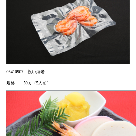
05410907
祝い海老
規格：
50
ｇ（
5
人前）