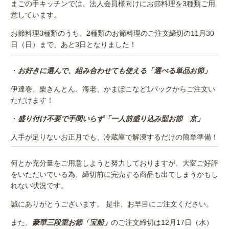
まごの手キッチンでは、法人会員様向けにお節料理を3種類ご用
意しています。
お節料理3種類のうち、2種類のお節料理のご注文締切の11月30
日（日）まで、あと3日となりました！
・
お好きに選んで、組み合わせても使える「選べる単品お節」
伊達巻、栗きんとん、海老、かまぼこなど1パックからご注文い
ただけます！
・
盛り付け不要で手間いらず「一人前盛り込み型お節 京」
人手が足りないお正月でも、冷蔵庫で解凍するだけの簡単準備！
何とか充分量をご用意しようと努力しておりますが、大変ご好評
をいただいている為、締切前に完売する商品も出てしまうかもし
れない状況です。
誠にありがとうございます。 是非、お早目にご注文ください。
また、
豪華三段重お節「宝船」
のご注文締切は12月17日（水）