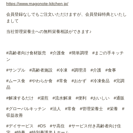
https://www.magonote-kitchen.jp/
会員登録なしでもご注文いただけますが、会員登録特典といたし
まして
当社管理栄養士への無料栄養相談ができます♪
#高齢者向け食材販売
#
介護食
#
簡単調理
#
まごの手キッチ
ン
#サンプル
#
高齢者施設
#
冷凍
#
調理済
#
介護
#
食事
#ムース食
#
やわらか食
#
常食
#
おかず
#
冷凍食品
#
完調
品
#解凍するだけ
#
湯煎
#
流水解凍
#
便利
#
おいしい
#
通販
#グローバルキッチン
#
法人
#
常食
#
管理栄養士
#
栄養
#
収益改善
#デイサービス
#DS
#
サ高住
#
サービス付き高齢者向け住
宅
#
特養
#
特別養護老人ホーム