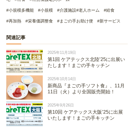
#小規模多機能
#
小規模
#
介護施設
#
老人ホーム
#
給食
#再加熱
#
栄養価調整食
#
まごの手お助け便
#
新サービス
関連記事
2025年11月19日
第1回 ケアテックス北陸’25に出展い
たします！まごの手キッチン
2025年10月14日
新商品『まごの手ソフト食』、11月
11日（火）より全国販売開始！
2025年9月26日
第10回 ケアテックス大阪’25に出展
いたします！まごの手キッチン