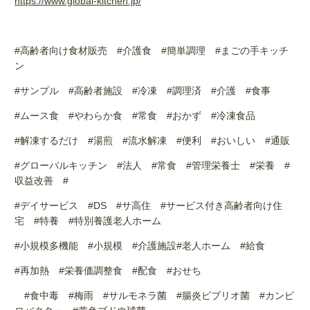
https://www.global-kitchen.jp/
#高齢者向け食材販売
#
介護食
#
簡単調理
#
まごの手キッチ
ン
#サンプル
#
高齢者施設
#
冷凍
#
調理済
#
介護
#
食事
#ムース食
#
やわらか食
#
常食
#
おかず
#
冷凍食品
#解凍するだけ
#
湯煎
#
流水解凍
#
便利
#
おいしい
#
通販
#グローバルキッチン
#
法人
#
常食
#
管理栄養士
#
栄養
#
収益改善
#
#デイサービス
#DS
#
サ高住
#
サービス付き高齢者向け住
宅
#
特養
#
特別養護老人ホーム
#小規模多機能
#
小規模
#
介護施設
#
老人ホーム
#
給食
#再加熱
#
栄養価調整食
#
配食
#
おせち
#食中毒
#
梅雨
#
サルモネラ菌
#
腸炎ビブリオ菌
#
カンピ