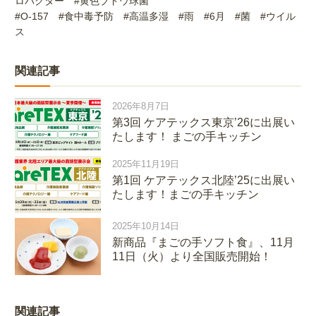
ロバクター
#
黄色ブドウ球菌
#O-157
#
食中毒予防
#
高温多湿
#
雨
#6
月
#
菌
#
ウイル
ス
関連記事
2026年8月7日
第3回 ケアテックス東京’26に出展い
たします！ まごの手キッチン
2025年11月19日
第1回 ケアテックス北陸’25に出展い
たします！まごの手キッチン
2025年10月14日
新商品『まごの手ソフト食』、11月
11日（火）より全国販売開始！
関連記事