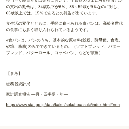
帯当たり品目別支出金額において、全穀物の支出に占める食パン
の支出の割合は、34歳以下が6％、35～59歳が9％なのに対し、
65歳以上では、15％であるとの報告が出ています。
食生活の変化とともに、手軽に食べられる食パンは、高齢者世代
の食事にも多く取り入れられているようです。
※食パンは、パンのうち、基本的な原材料(穀粉、酵母種、食塩、
砂糖、脂肪)のみでできているもの。（ソフトブレッド、バター
ブレッド、バターロール、コッペパン、などが該当）
【参考】
総務省統計局
家計調査報告 ―月・四半期・年―
https://www.stat.go.jp/data/kakei/sokuhou/tsuki/index.html#nen