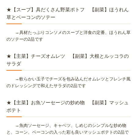
★【スープ】具だくさん野菜ポトフ 【副菜】ほうれん
草とベーコンのソテー
→具材たっぷりコンソメのスープと洋食の定番、ほうれん草
のソテーの2品です
★【主菜】チーズオムレツ 【副菜】大根とルッコラの
サラダ
→軟らかい玉子でチーズを包み込んだオムレツとフレンチ風
のドレッシングで和えた
サラダの2品です
★【主菜】お魚ソーセージの炒め物 【副菜】マッシュ
ポテト
→魚肉ソーセージ、キャベツ、しめじのシンプルな炒め物
と、コーン、ベーコンの
入った彩も良いマッシュポテトの2品で