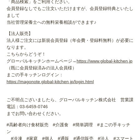
「商品検索」をご利用ください。
会員登録なしでもご注文いただけますが、会員登録特典といたし
まして
当社管理栄養士への無料栄養相談ができます♪
【法人販売】
法人様ご注文には新規会員登録（年会費・登録料無料）が必要に
なります。
こちらからどうぞ！
グローバルキッチンホームページ→
https://www.global-kitchen.jp
（既に会員登録済みの法人会員様）
まごの手キッチンログイン：
https://magonote.global-kitchen.jp/login.html
ご不明点ございましたら、グローバルキッチン株式会社 営業課
電話：03-6459-0746
までお問い合わせください。
#高齢者向け食材販売 #介護食 #簡単調理 #まごの手キッチ
ン
#冷凍 #家庭 #個人 #通販 #通信販売 #法人 #スマート