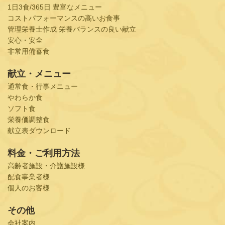
1日3食/365日 豊富なメニュー
コストパフォーマンスの高いお食事
管理栄養士作成 栄養バランスの良い献立
安心・安全
非常用備蓄食
献立・メニュー
通常食・行事メニュー
やわらか食
ソフト食
栄養価調整食
献立表ダウンロード
料金・ご利用方法
高齢者施設・介護施設様
配食事業者様
個人のお客様
その他
会社案内