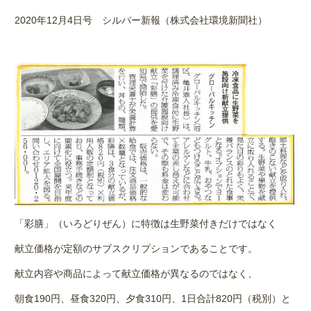
2020
年
12
月
4
日号 シルバー新報（株式会社環境新聞社）
「彩膳」（いろどりぜん）に特徴は生野菜付きだけではなく
献立価格が定額のサブスクリプションであることです。
献立内容や商品によって献立価格が異なるのではなく、
朝食
190
円、昼食
320
円、夕食
310
円、
1
日合計
820
円（税別）と